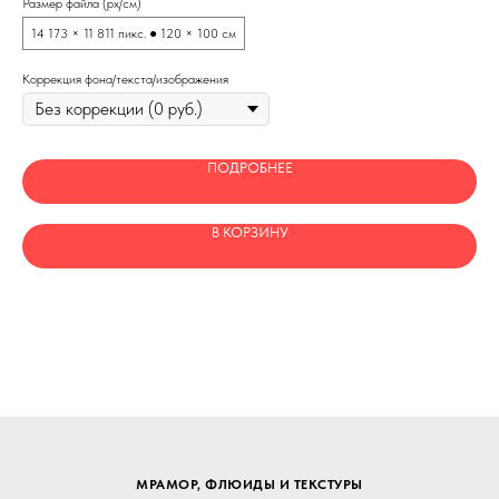
Размер файла (px/см)
Раз
14 173 × 11 811 пикс. ● 120 × 100 см
25
Коррекция фона/текста/изображения
Кор
ПОДРОБНЕЕ
В КОРЗИНУ
МРАМОР, ФЛЮИДЫ И ТЕКСТУРЫ