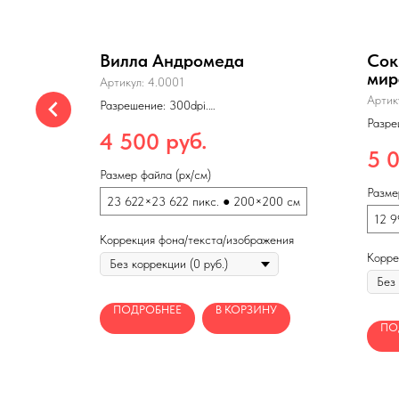
Вилла Андромеда
Сок
мир
Артикул:
4.0001
Артик
Разрешение: 300dpi.
Формат: tiff
Разре
400 см
Качество: 4 из 5
руб.
4 500
Форма
Макс. размеры печати: 400×400 см
Макс.
5 
(150dpi)
(150d
Размер файла (px/см)
Разме
×200 см
23 622×23 622 пикс. ● 200×200 см
12 9
жения
Коррекция фона/текста/изображения
Корре
НУ
ПОДРОБНЕЕ
В КОРЗИНУ
ПО