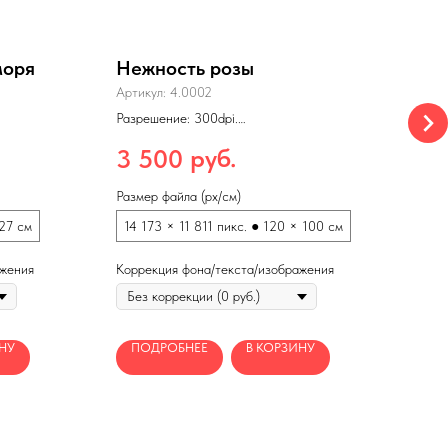
моря
Нежность розы
Ми
Артикул:
4.0002
Арти
Разрешение: 300dpi.
Разр
Формат: jpg
Форм
×254 см
Макс. размеры печати: 240×200 см
Макс
руб.
3 500
5 
(150dpi)
(150d
Размер файла (px/см)
Разме
27 см
14 173 × 11 811 пикс. ● 120 × 100 см
25 
ажения
Коррекция фона/текста/изображения
Корр
НУ
ПОДРОБНЕЕ
В КОРЗИНУ
П