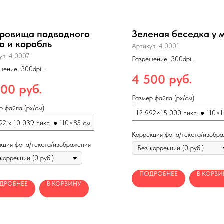
ровища подводного
Зеленая беседка у 
а и корабль
Артикул:
4.0001
ул:
4.0007
Разрешение: 300dpi
Формат: jpg
шение: 300dpi.
Макс. размеры печати: 220
руб.
4 500
т: jpg
(150dpi)
 размеры печати: 220×170 см
руб.
000
pi)
Размер файла (px/см)
р файла (px/см)
12 992×15 000 пикс. ● 110×1
92 x 10 039 пикс. ● 110×85 см
Коррекция фона/текста/изобр
кция фона/текста/изображения
ПОДРОБНЕЕ
В КОРЗИ
ДРОБНЕЕ
В КОРЗИНУ