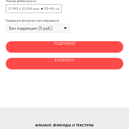
Размер файла (px/см)
Раз
12 992 x 10 039 пикс. ● 110×85 см
21
Коррекция фона/текста/изображения
Кор
ПОДРОБНЕЕ
В КОРЗИНУ
МРАМОР, ФЛЮИДЫ И ТЕКСТУРЫ