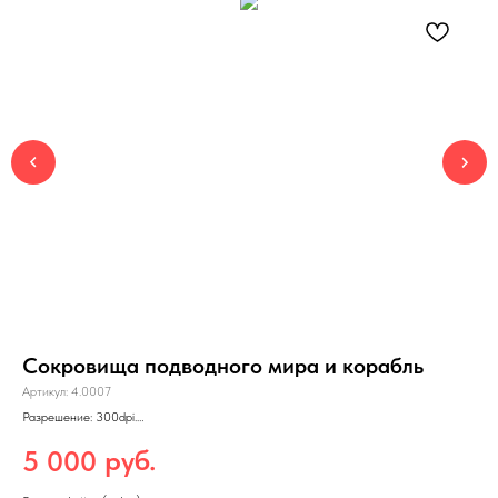
Сокровища подводного мира и корабль
Г
Артикул:
4.0007
Арт
Разрешение: 300dpi.
Раз
Формат: jpg
Фор
Макс. размеры печати: 220×170 см (150dpi)
Ма
руб.
5 000
4