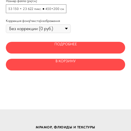
Размер файла (px/см)
Раз
53 150 × 23 622 пикс. ● 450×200 см
25
Коррекция фона/текста/изображения
Кор
ПОДРОБНЕЕ
В КОРЗИНУ
МРАМОР, ФЛЮИДЫ И ТЕКСТУРЫ