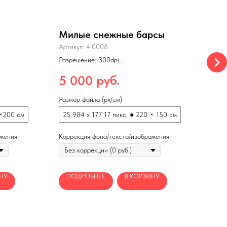
Милые снежные барсы
Со
мир
Артикул:
4.0008
Арти
Разрешение: 300dpi.
Формат: jpg
Разр
×400 см
Макс. размеры печати: 440×300 см
руб.
5 000
Форм
(150dpi)
Макс
5 
(150d
Размер файла (px/см)
Разме
0×200 см
25 984 x 177 17 пикс. ● 220 × 150 см
12 
ажения
Коррекция фона/текста/изображения
Корр
НУ
ПОДРОБНЕЕ
В КОРЗИНУ
П