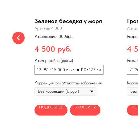
Зеленая беседка у моря
Гро
Артикул:
4.0001
Артик
Разрешение: 300dpi
Разре
Формат: jpg
Форма
200 см
Макс. размеры печати: 220×254 см
Макс.
руб.
4 500
4 
(150dpi)
(150d
Размер файла (px/см)
Разме
 100 см
12 992×15 000 пикс. ● 110×127 см
21 2
жения
Коррекция фона/текста/изображения
Корре
НУ
ПОДРОБНЕЕ
В КОРЗИНУ
ПО