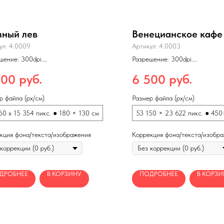
зный лев
Венецианское кафе
ул:
4.0009
Артикул:
4.0003
шение: 300dpi.
Разрешение: 300dpi.
т: jpg
Формат: jpg
 размеры печати: 360×260 см
Макс. размеры печати: 900
руб.
руб.
500
6 500
pi)
(150dpi)
р файла (px/см)
Размер файла (px/см)
60 x 15 354 пикс. ● 180 × 130 см
53 150 × 23 622 пикс. ● 45
кция фона/текста/изображения
Коррекция фона/текста/изобр
ДРОБНЕЕ
В КОРЗИНУ
ПОДРОБНЕЕ
В КОРЗИ