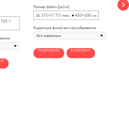
3 
Бесш
Размер файла (px/см)
Разме
26 575×17 717 пикс. ● 450×300 см
● 750 ×
8 8
Коррекция фона/текста/изображения
Корр
ажения
ПОДРОБНЕЕ
В КОРЗИНУ
П
НУ