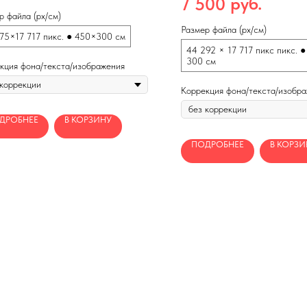
руб.
7 500
Бесшовный по длине
р файла (px/см)
Размер файла (px/см)
75×17 717 пикс. ● 450×300 см
44 292 × 17 717 пикс пикс. 
300 см
кция фона/текста/изображения
Коррекция фона/текста/изобр
ДРОБНЕЕ
В КОРЗИНУ
ПОДРОБНЕЕ
В КОРЗИ