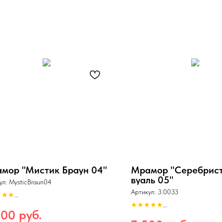
мор "Мистик Браун 04"
Мрамор "Серебрис
вуаль 05"
ул:
MysticBraun04
Артикул:
3.0033
★★★
шение: 150dpi.
★★★★★
: tiff
руб.
000
Разрешение: 150dpi.
вный по длине
Формат: tiff