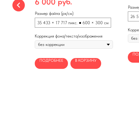
руб.
6 000
Бесшовный по длине
Разме
Размер файла (px/см)
 300 см
26 5
35 433 × 17 717 пикс. ● 600 × 300 см
Корре
Коррекция фона/текста/изображения
ПО
жения
ПОДРОБНЕЕ
В КОРЗИНУ
НУ