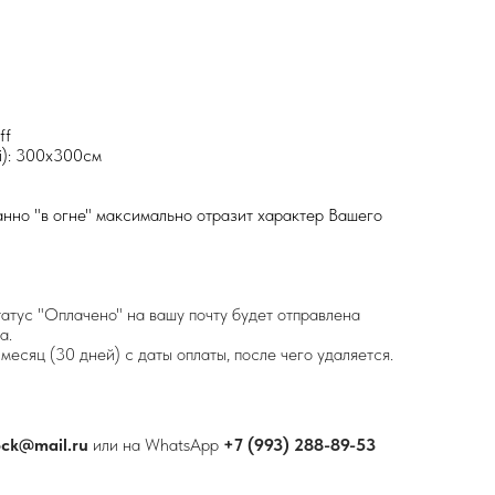
ff
i): 300х300см
нно "в огне" максимально отразит характер Вашего
татус "Оплачено" на вашу почту будет отправлена
а.
месяц (30 дней) с даты оплаты, после чего удаляется.
ock@mail.ru
или на WhatsApp
+7 (993) 288-89-53