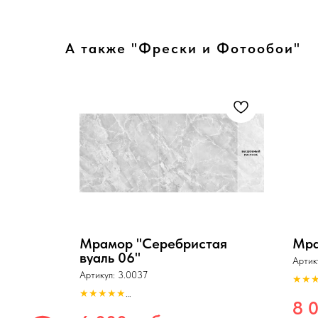
А также "Фрески и Фотообои"
ий 12"
Мрамор "Серебристая
Мра
вуаль 06"
Артик
Артикул:
3.0037
★★
Разре
★★★★★
Формат
8 
Разрешение: 150dpi.
Бесшо
Формат: tiff