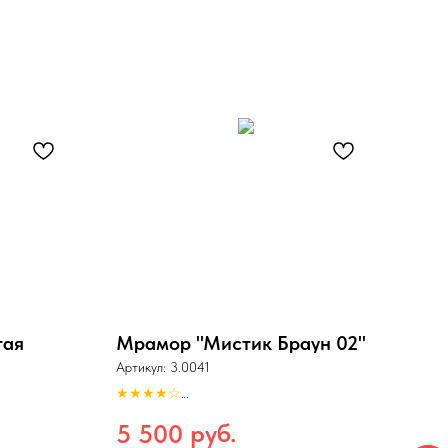
тая
Мрамор "Мистик Браун 02"
Тек
06"
Артикул:
3.0041
Арти
★★★★☆
Разрешение: 150dpi.
★★
Формат: tiff
руб.
5 500
Разре
Бесшовный по длине
Форма